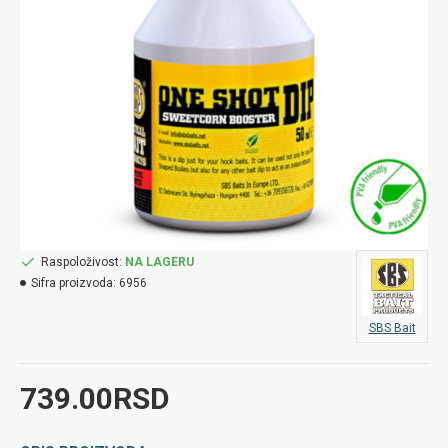
Raspoloživost:
NA LAGERU
Sifra proizvoda:
6956
SBS Bait
739.00RSD