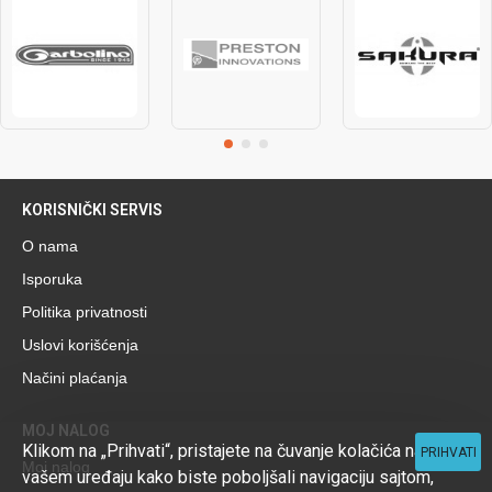
KORISNIČKI SERVIS
O nama
Isporuka
Politika privatnosti
Uslovi korišćenja
Načini plaćanja
MOJ NALOG
Klikom na „Prihvati“, pristajete na čuvanje kolačića na
PRIHVATI
Moj nalog
vašem uređaju kako biste poboljšali navigaciju sajtom,