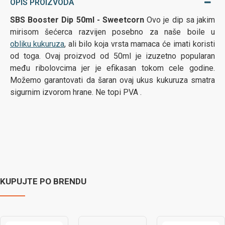
OPIS PROIZVODA
SBS Booster Dip 50ml - Sweetcorn
Ovo je dip sa jakim
mirisom šećerca razvijen posebno za naše boile u
obliku kukuruza
, ali bilo koja vrsta mamaca će imati koristi
od toga. Ovaj proizvod od 50ml je izuzetno popularan
među ribolovcima jer je efikasan tokom cele godine.
Možemo garantovati da šaran ovaj ukus kukuruza smatra
sigurnim izvorom hrane. Ne topi PVA .
KUPUJTE PO BRENDU