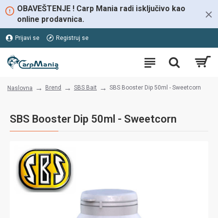
OBAVEŠTENJE ! Carp Mania radi isključivo kao
online prodavnica.
Prijavi se
Registruj se
Brend
SBS Bait
SBS Booster Dip 50ml - Sweetcorn
Naslovna
SBS Booster Dip 50ml - Sweetcorn