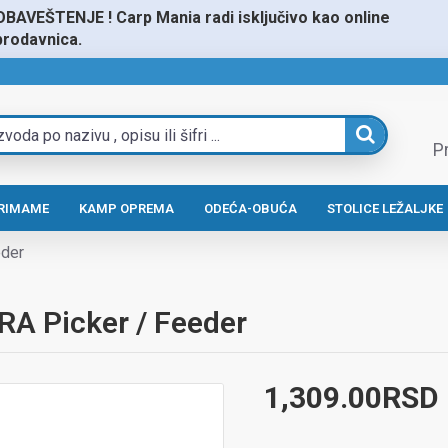
OBAVEŠTENJE ! Carp Mania radi isključivo kao online
prodavnica.
Pr
RIMAME
KAMP OPREMA
ODEĆA-OBUĆA
STOLICE LEŽALJKE
eder
RA Picker / Feeder
1,309.00RSD