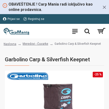
OBAVEŠTENJE ! Carp Mania radi isključivo kao
online prodavnica.
Prijavi se
Registruj se
Meredovi - Čuvarke
Garbolino Carp & Silverfish Keepnet
Naslovna
Garbolino Carp & Silverfish Keepnet
-25 %