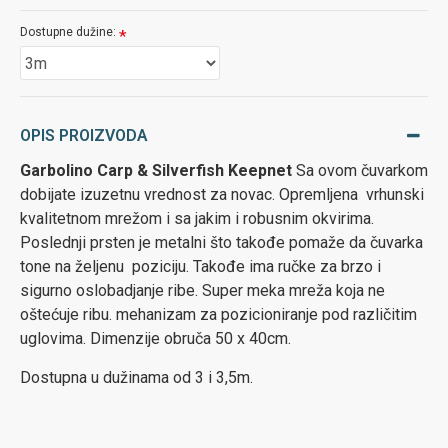
Dostupne dužine:
OPIS PROIZVODA
Garbolino Carp & Silverfish Keepnet
Sa ovom čuvarkom
dobijate izuzetnu vrednost za novac. Opremljena vrhunski
kvalitetnom mrežom i sa jakim i robusnim okvirima.
Poslednji prsten je metalni što takođe pomaže da čuvarka
tone na željenu poziciju. Takođe ima ručke za brzo i
sigurno oslobadjanje ribe. Super meka mreža koja ne
oštećuje ribu. mehanizam za pozicioniranje pod različitim
uglovima. Dimenzije obruča 50 x 40cm.
Dostupna u dužinama od 3 i 3,5m.