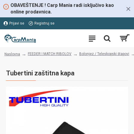
OBAVEŠTENJE ! Carp Mania radi isključivo kao
online prodavnica.
Prijavi se
Registruj se
FEEDER I MATCH RIBOLOV
Bolonjez / Teleskopski štapovi
Naslovna
Tubertini zaštitna kapa