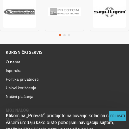
KORISNIČKI SERVIS
O nama
Isporuka
Politika privatnosti
Uslovi korišćenja
Načini plaćanja
MOJ NALOG
Klikom na „Prihvati“, pristajete na čuvanje kolačića na
PRIHVATI
Moj nalog
vašem uređaju kako biste poboljšali navigaciju sajtom,
Lista porudzbina