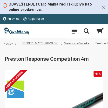
OBAVEŠTENJE ! Carp Mania radi isključivo kao
online prodavnica.
Prijavi se
Registruj se
FEEDER I MATCH RIBOLOV
Meredovi - Čuvarke
Preston 
Naslovna
Preston Response Competition 4m
NEMA NA LAGERU
-8 %