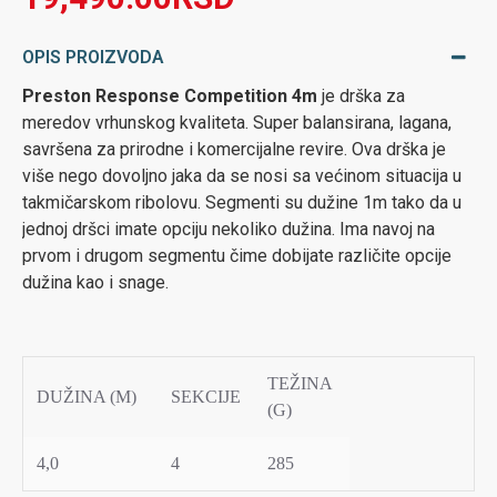
OPIS PROIZVODA
Preston Response Competition 4m
je drška za
meredov vrhunskog kvaliteta. Super balansirana, lagana,
savršena za prirodne i komercijalne revire. Ova drška je
više nego dovoljno jaka da se nosi sa većinom situacija u
takmičarskom ribolovu. Segmenti su dužine 1m tako da u
jednoj dršci imate opciju nekoliko dužina. Ima navoj na
prvom i drugom segmentu čime dobijate različite opcije
dužina kao i snage.
TEŽINA
DUŽINA (M)
SEKCIJE
(G)
4,0
4
285