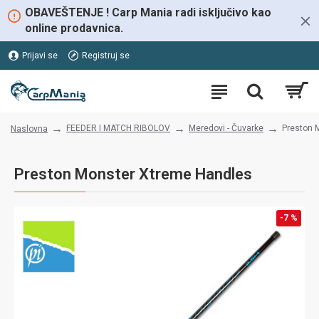
OBAVEŠTENJE ! Carp Mania radi isključivo kao
online prodavnica.
Prijavi se
Registruj se
FEEDER I MATCH RIBOLOV
Meredovi - Čuvarke
Preston 
Naslovna
Preston Monster Xtreme Handles
-7 %