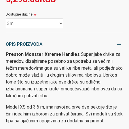
Dostupne dužine:
OPIS PROIZVODA
Preston Monster Xtreme Handles
Super jake drške za
meredov, dizajnirane posebno za upotrebu sa većim i
težim meredovima gde su velike ribe meta, ali podjednako
dobro može služiti i u drugim stilovima ribolova. Uprkos
tome što su izuzetno jake ove drške su odlično
izbalansirane i super krute, omogućavajući ribolovcu da sa
lakoćom prihvati ribu.
Model XS od 3,6 m, ima navoj na prve dve sekcije što je
čini idealnim izborom za prihvat šarana. Svi modeli su štek
tipa sa ojačanim spojevima za dodatnu sigurnost.