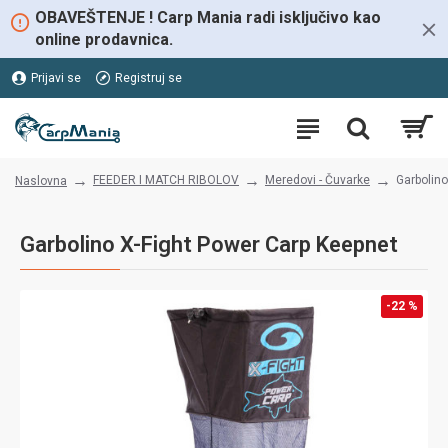
OBAVEŠTENJE ! Carp Mania radi isključivo kao
online prodavnica.
Prijavi se
Registruj se
FEEDER I MATCH RIBOLOV
Meredovi - Čuvarke
Garbolino
Naslovna
Garbolino X-Fight Power Carp Keepnet
-22 %