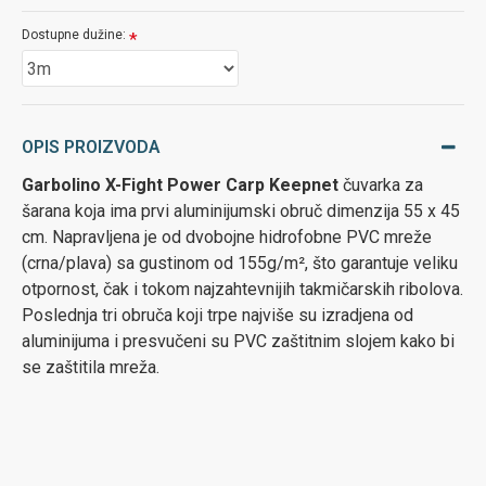
Dostupne dužine:
OPIS PROIZVODA
Garbolino X-Fight Power Carp Keepnet
čuvarka za
šarana koja ima prvi aluminijumski obruč dimenzija 55 x 45
cm. Napravljena je od dvobojne hidrofobne PVC mreže
(crna/plava) sa gustinom od 155g/m², što garantuje veliku
otpornost, čak i tokom najzahtevnijih takmičarskih ribolova.
Poslednja tri obruča koji trpe najviše su izradjena od
aluminijuma i presvučeni su PVC zaštitnim slojem kako bi
se zaštitila mreža.