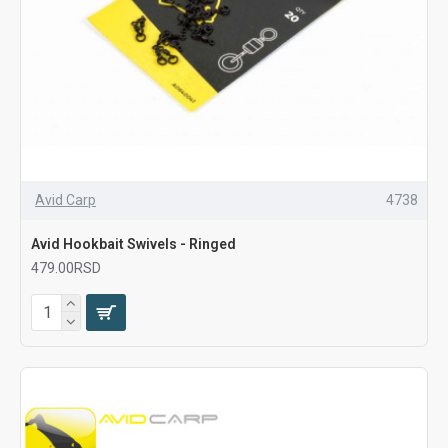
Avid Carp
4738
Avid Hookbait Swivels - Ringed
479.00RSD