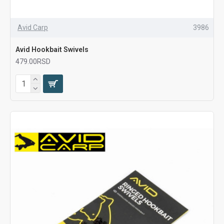
Avid Carp
3986
Avid Hookbait Swivels
479.00RSD