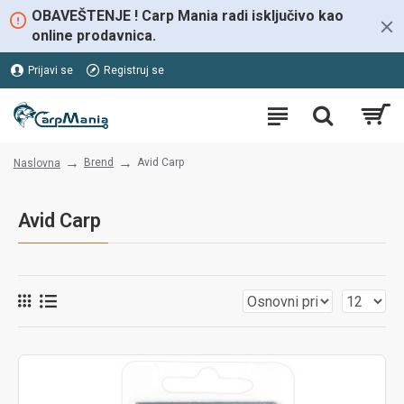
OBAVEŠTENJE ! Carp Mania radi isključivo kao
online prodavnica.
Prijavi se
Registruj se
Brend
Avid Carp
Naslovna
Avid Carp