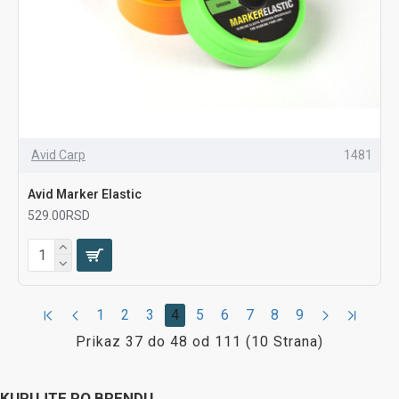
Avid Carp
1481
Avid Marker Elastic
529.00RSD
1
2
3
4
5
6
7
8
9
Prikaz 37 do 48 od 111 (10 Strana)
KUPUJTE PO BRENDU