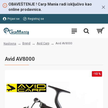
OBAVEŠTENJE ! Carp Mania radi isključivo kao
online prodavnica.
Prijavi se
Registruj se
Brend
Avid Carp
Avid AV8000
Naslovna
Avid AV8000
-10 %