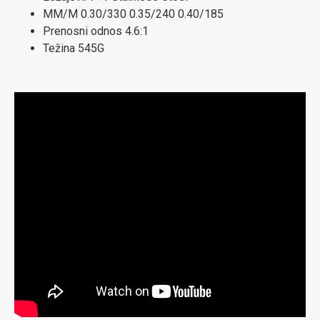
MM/M 0.30/330 0.35/240 0.40/185
Prenosni odnos 4.6:1
Težina 545G